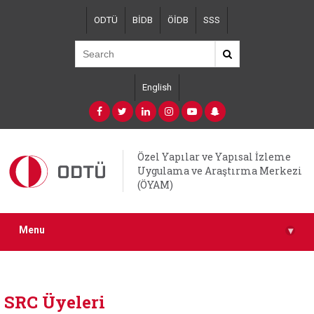
Skip
ODTÜ
BİDB
ÖİDB
SSS
to
main
content
English
Özel Yapılar ve Yapısal İzleme
Uygulama ve Araştırma Merkezi
(ÖYAM)
Menu
▾
SRC Üyeleri